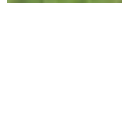
Über uns
Herzlich Willkommen bei den Freien Demokraten
in Leimen.
Auf dieser Seite finden Sie alles Wissenswerte
rund um unsere politischen Ideen, Aktionen und
die Menschen, die sich vor Ort für Sie
engagieren.
Wir freuen uns über Ihre Unterstützung!
Ihre
Freien Demokraten Leimen